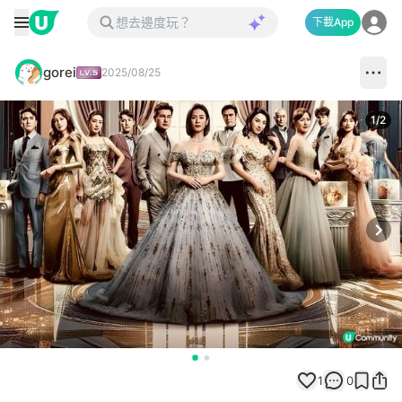
下載App
gorei
2025/08/25
1
/
2
Next
1
0