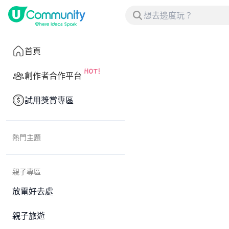
首頁
創作者合作平台
試用獎賞專區
熱門主題
親子專區
放電好去處
親子旅遊