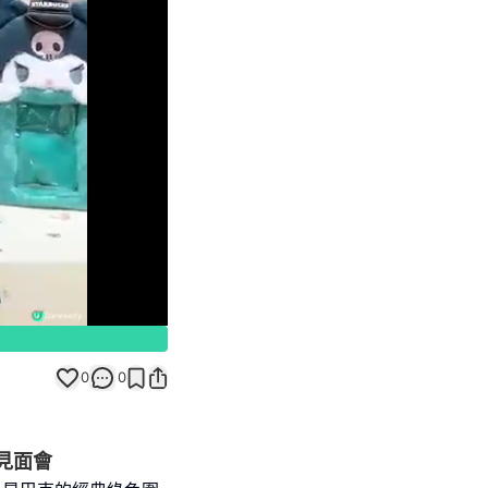
Unmute
0
0
絲見面會