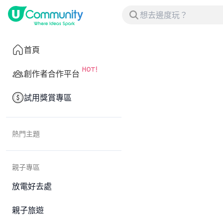
首頁
創作者合作平台
試用獎賞專區
熱門主題
親子專區
放電好去處
親子旅遊