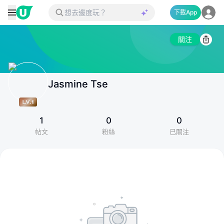
下載App
關注
Jasmine Tse
1
0
0
帖文
粉絲
已關注