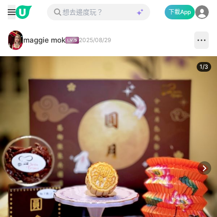
下載App
maggie mok
2025/08/29
1
/
3
Next