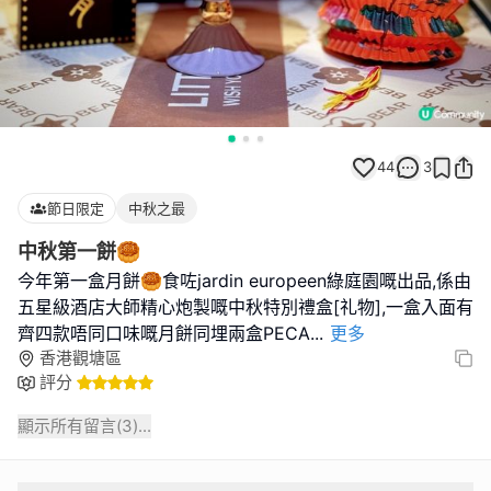
44
3
節日限定
中秋之最
中秋第一餅🥮
今年第一盒月餅🥮食咗jardin europeen綠庭園嘅出品,係由
五星級酒店大師精心炮製嘅中秋特別禮盒[礼物],一盒入面有
齊四款唔同口味嘅月餅同埋兩盒PECA
...
更多
香港觀塘區
評分
顯示所有留言(
3
)...