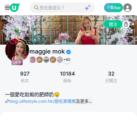
下載App
關注
maggie mok
+
60
927
10184
32
帖文
粉絲
已關注
一個愛吃如痴的肥師奶🤤
blog.ulifestyle.com.hk/戀吃車媽媽
及更多…