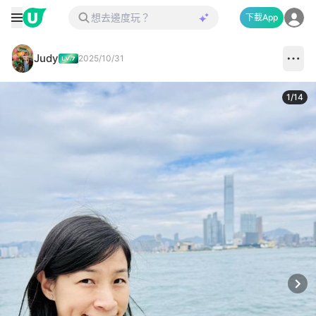
下載App
Judy
2025/10/31
1
/
14
Next