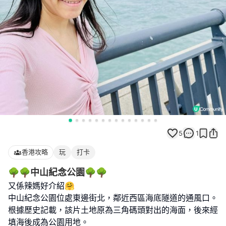
5
1
香港攻略
玩
打卡
🌳🌳中山紀念公園🌳🌳
又係辣媽好介紹🤗
中山紀念公園位處東邊街北，鄰近西區海底隧道的通風口。
根據歷史記載，該片土地原為三角碼頭對出的海面，後來經
填海後成為公園用地。