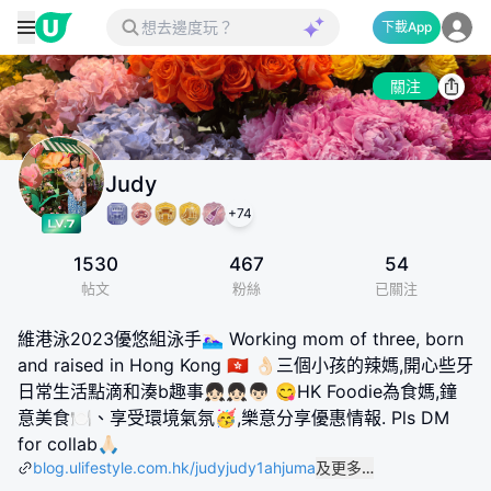
下載App
關注
Judy
+
74
1530
467
54
帖文
粉絲
已關注
維港泳2023優悠組泳手🏊🏻‍♀️ Working mom of three, born
and raised in Hong Kong 🇭🇰 👌🏻三個小孩的辣媽,開心些牙
日常生活點滴和湊b趣事👧🏻👧🏻👦🏻 😋HK Foodie為食媽,鐘
意美食🍽️、享受環境氣氛🥳,樂意分享優惠情報. Pls DM
for collab🙏🏻
blog.ulifestyle.com.hk/judyjudy1ahjuma
及更多…