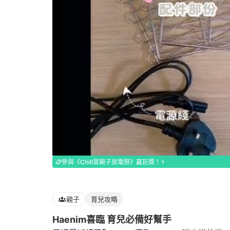
Loaded
:
100.00%
參與《Chill賞親子放電祭》贏巨獎！
親子
育兒攻略
Haenim喜臨 育兒必備好幫手