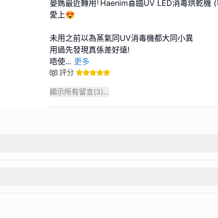
晏媽最近轉用｢Haenim喜臨UV LED消毒烘乾機 (尊尚
愛上😍
未用之前以為蒸氣同UV消毒機都大同小異
用過先發現真係差好遠!
唔使
...
更多
評分
顯示所有留言(
3
)...