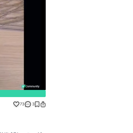
Unmute
73
3