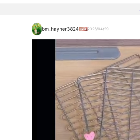
bm_hayner3824
2026/04/29