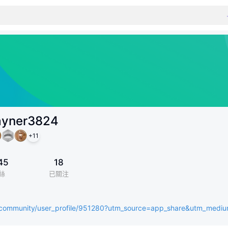
yner3824
+
11
45
18
絲
已關注
k/community/user_profile/951280?utm_source=app_share&utm_medi