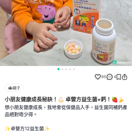
65
4
親子
小朋友健康成長秘訣！💪🏻 卓營方益生菌+鈣！🍓🍌
想小朋友健康成長，我地會從保健品入手，益生菌同補鈣產
品絕對唔少得。
✨️卓營方12益生菌✨️