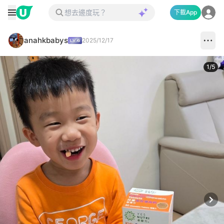
下載App
anahkbabys
2025/12/17
1
/
5
Next