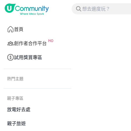
首頁
創作者合作平台
試用獎賞專區
熱門主題
親子專區
放電好去處
親子旅遊