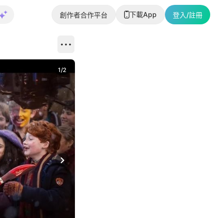
下載App
創作者合作平台
登入/註冊
1
/
2
即睇更多社
Next slide
返回帖文