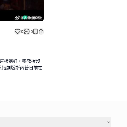
0
0
，這樣還好，麥教授沒
道指劇版斯內普日前在