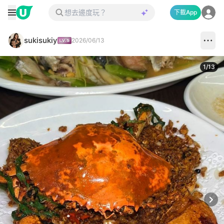
下載App
sukisukiy
2026/06/13
1
/
13
Next