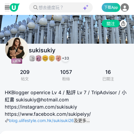
下載App
關注
sukisukiy
+
33
209
1057
16
帖文
粉絲
已關注
HKBlogger openrice Lv 4 / 點評 Lv 7 / TripAdvisor / 小
紅書 sukisukiy@hotmail.com
https://instagram.com/sukisukiy
https://www.facebook.com/sukipeiyy/
blog.ulifestyle.com.hk/sukisuki26
及更多…