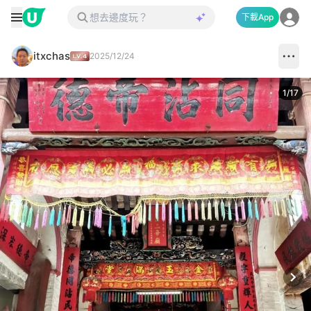
下載App
itxchas
2025/12/24
1
/
17
Next