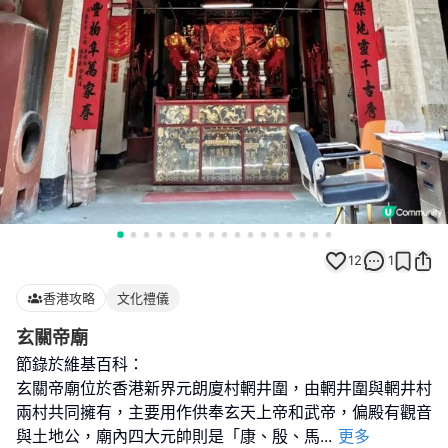
12
1
香港攻略
文化禮儀
玄關帝廟
節錄於維基百科：
玄關帝廟位於香港新界元朗廈村輞井圍，由輞井圍與輞井村
兩村共同擁有，主要用作供奉玄天上帝和武帝，偏殿有觀音
與土地公，廟內四大元帥則是「康、殷、馬
...
更多