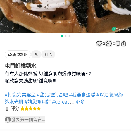
2
0
香港攻略
食
打卡
屯門虹橋糖水
有冇人都係螞蟻人!鍾意食啲爆炸甜嘅嘢~?
呢款窩夫勁甜!好鍾意啊!!!
#打造完美髮型
#甜品控集合吧
#我要食蛋糕
#以油養膚締
造水光肌
#請您食月餅
#ucreat
...
更多
評分
發表第一個留言...