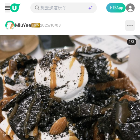
下載App
MiuYee
2025/10/08
1
/
3
Next