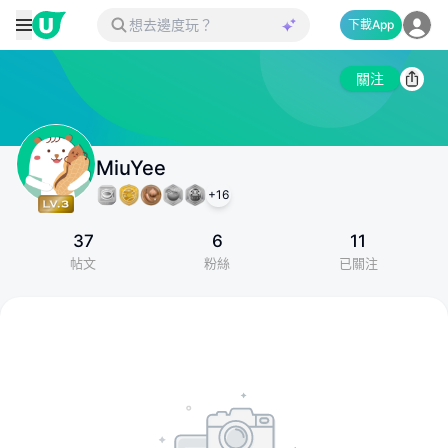
下載App
關注
MiuYee
+
16
37
6
11
帖文
粉絲
已關注