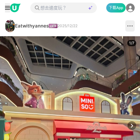
下載App
Eatwithyannes
2025/12/22
1
/
7
Next