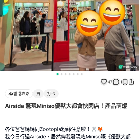
47
1
香港攻略
買
打卡
Airside 驚現Miniso優獸大都會快閃店！產品萌爆
各位爸爸媽媽同Zootopia粉絲注意啦！🐰🦊
我今日行過Airside，居然俾我發現咗Miniso嘅《優獸大都