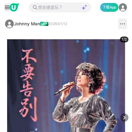
下載App
Johnny Man
2026/01/12
1
/
2
Next