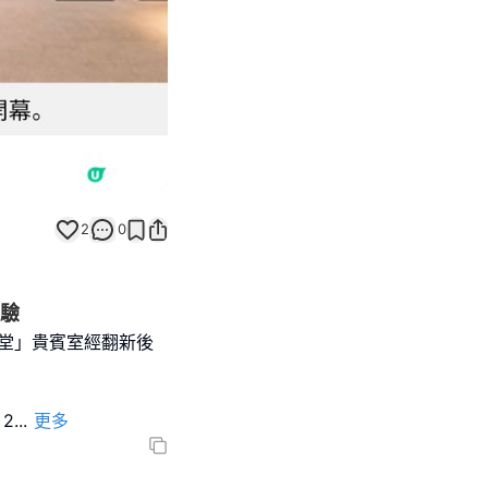
2
0
體驗
堂」貴賓室經翻新後
2
...
更多