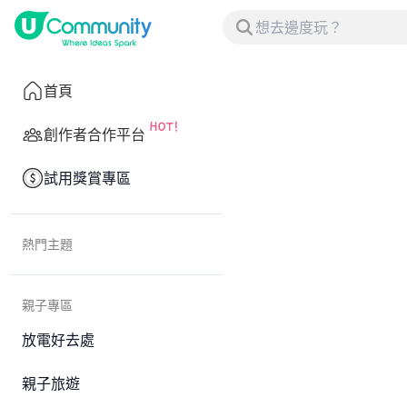
首頁
創作者合作平台
試用獎賞專區
熱門主題
親子專區
放電好去處
親子旅遊