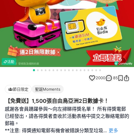
活動
2000
85
節日限定
聖誕Moments
【免費送】1,500張自由鳥亞洲2日數據卡！
感謝各會員踴躍參與～向左掃睇得獎名單！ 所有得獎電郵
已經發出，請各得獎者查收於活動表格中提交之聯絡電郵的
郵箱。
**注意: 得獎通知電郵有機會被錯誤分類至垃圾
...
更多