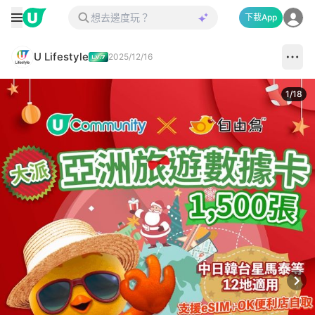
下載App
U Lifestyle
2025/12/16
1
/
18
Next