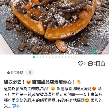
64
2
香港攻略
食
貓奴必去！😻 貓貓甜品店治癒你心！🍮
這間以貓咪為主題的甜品店🐱 整體氛圍溫暖又療癒😍 踏
入店內的第一刻,就會被滿滿的貓元素包圍——牆上畫著各
種可愛姿態的貓,有的躺著睡覺､有的好奇地探頭🤩 柔和的
米
...
更多