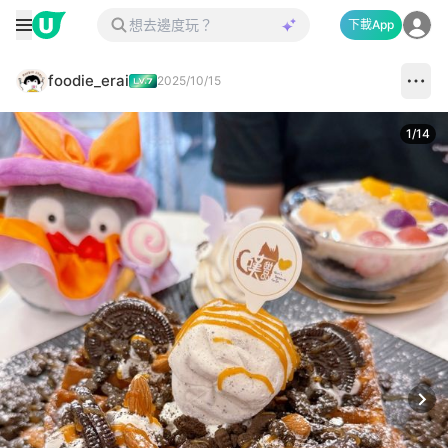
下載App
foodie_erai
2025/10/15
1
/
14
Next