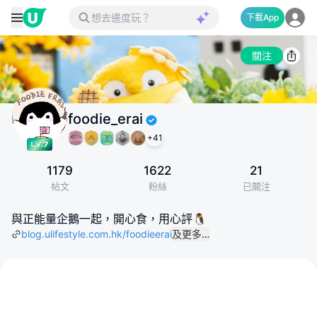
下載App
關注
foodie_erai
+
41
1179
1622
21
帖文
粉絲
已關注
與正能量企鵝一起，開心食，用心評🐧
blog.ulifestyle.com.hk/foodieerai
及更多…