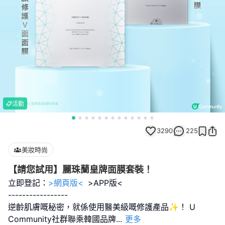
活動
3290
225
美妝時尚
【請您試用】麗珠蘭皇牌面膜套裝！
立即登記：
>網頁版<
>APP版<
-----------------
逆齡肌膚嘅秘密，就係使用醫美級嘅修護產品✨！ U
Community社群聯乘韓國品牌
...
更多