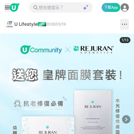
下載App
U Lifestyle
2026/05/19
1
/
13
Next