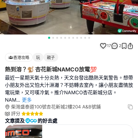
17
2
香港攻略
玩
親子
熱到溶？🐒 杏花新城NAMCO放電💯
最近一星期天氣十分炎熱，天文台發出酷熱天氣警告。想帶
小朋友外出又怕大汁㵉灕？不妨轉去室內，讓小朋友盡情放
電玩樂，又可嘆冷氣。推介NAMCO杏花新城分店。
NAM
...
更多
柴灣盛泰道100號杏花新城2樓204 A&B號鋪
評分
文章提及
的好去處