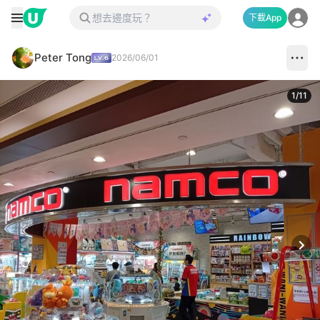
下載App
Peter Tong
2026/06/01
1
/
11
Next