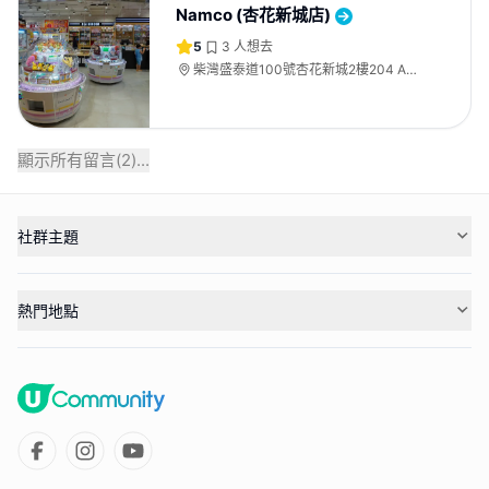
Namco (杏花新城店)
5
3
人想去
柴灣盛泰道100號杏花新城2樓204 A&B
號鋪
顯示所有留言(
2
)...
社群主題
熱門地點