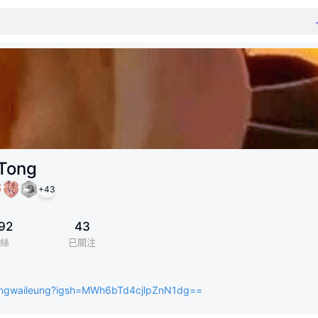
 Tong
+
43
92
43
絲
已關注
ongwaileung?igsh=MWh6bTd4cjlpZnN1dg==