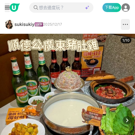
下載App
sukisukiy
2025/12/17
1
/
10
Next