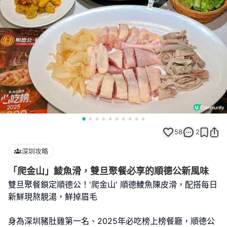
58
2
深圳攻略
「爬金山」鯪魚滑，雙旦聚餐必享的順德公新風味
雙旦聚餐鎖定順德公！'爬金山' 順德鯪魚陳皮滑，配搭每日
新鮮現熬靚湯，鮮掉眉毛
身為深圳豬肚雞第一名、2025年必吃榜上榜餐廳，順德公