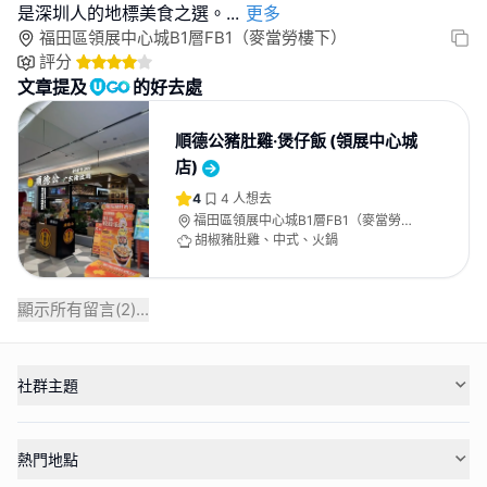
是深圳人的地標美食之選。
...
更多
福田區領展中心城B1層FB1（麥當勞樓下）
評分
文章提及
的好去處
順德公豬肚雞·煲仔飯 (領展中心城
店)
4
4
人想去
福田區領展中心城B1層FB1（麥當勞樓
下）
胡椒豬肚雞、中式、火鍋
顯示所有留言(
2
)...
社群主題
熱門地點