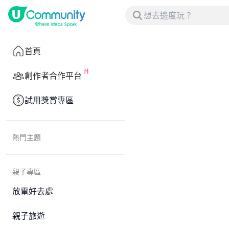
首頁
創作者合作平台
試用獎賞專區
熱門主題
親子專區
放電好去處
親子旅遊