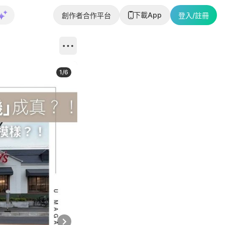
下載App
創作者合作平台
登入/註冊
1
/
6