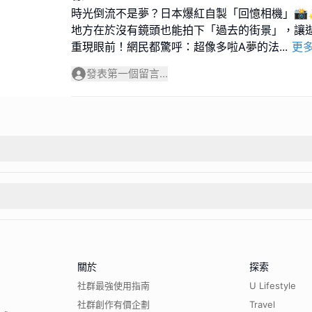
時光倒流不是夢？日本爆紅自製「回憶相機」
地方在於沒有鏡頭也能拍下「過去的街景」，讓
重現眼前！網民都驚呼：超像多啦A夢的法
...
更
發表第一個留言...
關於
探索
社群最強使用指南
U Lifestyle
社群創作有價企劃
Travel