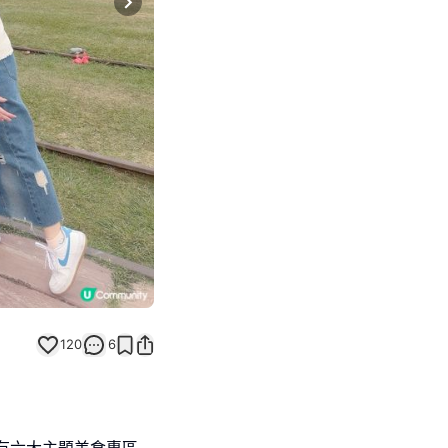
Next slide
120
6