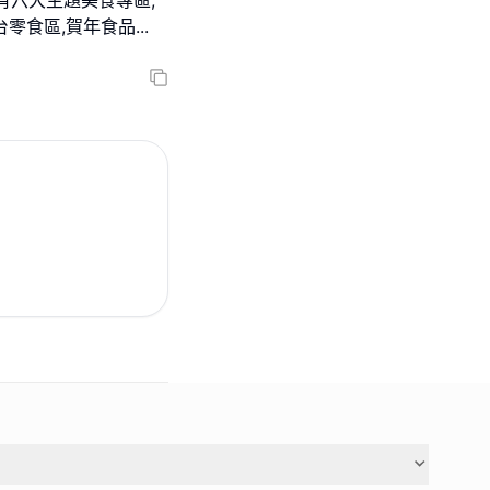
今年設有六大主題美食專區,
日韓台零食區,賀年食品
...