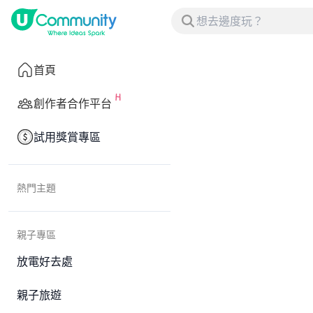
首頁
創作者合作平台
試用獎賞專區
熱門主題
親子專區
放電好去處
親子旅遊