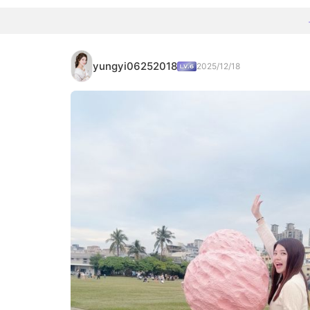
yungyi06252018
2025/12/18