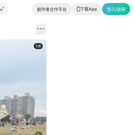
下載App
創作者合作平台
登入/註冊
1
/
8