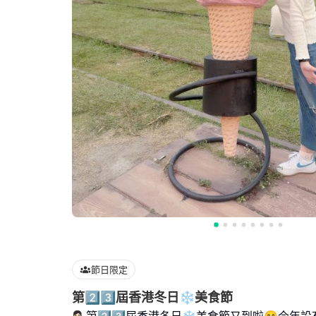
節日限定
第2️⃣3️⃣屆香港冬日❄️美食節