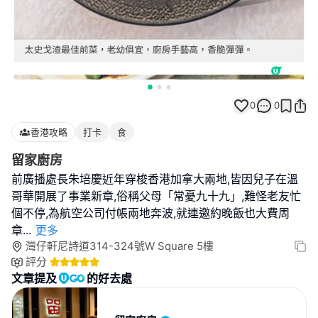
0
0
香港攻略
打卡
食
留家廚房
前廣播處長朱培慶近年穿梭香港加拿大兩地,皆因兒子在溫
哥華開展了事業新章,俗稱父母「常憂九十九」,難怪老友忙
個不停,為航空公司付帳兩地奔波,就連邀約晚飯也大費周
章
...
更多
灣仔軒尼詩道314-324號W Square 5樓
評分
文章提及
的好去處