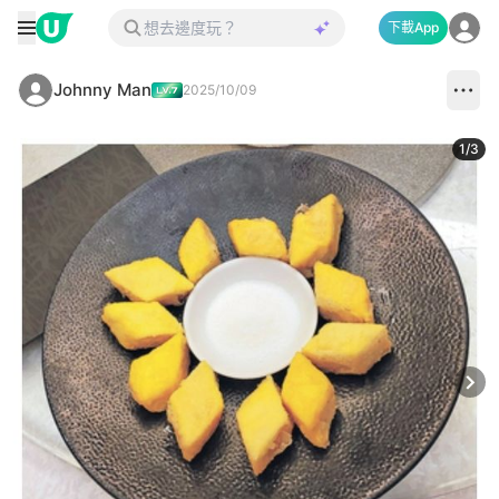
下載App
Johnny Man
2025/10/09
1
/
3
Next