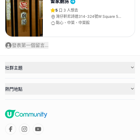
留家廚房
5
3
人想去
灣仔軒尼詩道314-324號W Square 5
樓
點心、中菜、中菜館
發表第一個留言...
社群主題
熱門地點