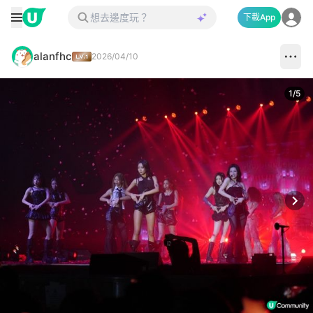
下載App
alanfhc
2026/04/10
1
/
5
Next