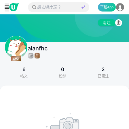
下載App
關注
alanfhc
6
0
2
帖文
粉絲
已關注