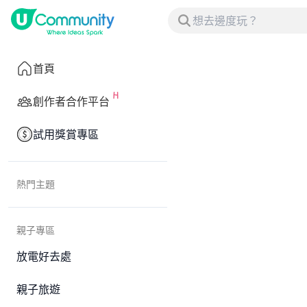
首頁
創作者合作平台
試用獎賞專區
熱門主題
親子專區
放電好去處
親子旅遊