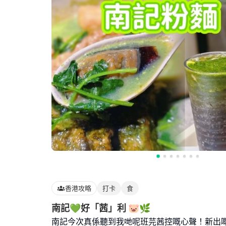
香港攻略
打卡
食
南記💚好「茜」利 🐷🌿
南記今次真係聽到我哋呢班芫茜控嘅心聲！新出