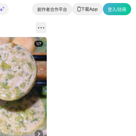
下載App
創作者合作平台
登入/註冊
1
/
7