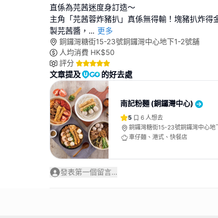
直係為芫茜迷度身訂造～
主角「芫茜蓉炸豬扒」真係無得輸！塊豬扒炸得
製芫茜醬，
...
更多
銅鑼灣糖街15-23號銅鑼灣中心地下1-2號舖
人均消費
HK$
50
評分
文章提及
的好去處
南記粉麵 (銅鑼灣中心)
5
6
人想去
銅鑼灣糖街15-23號銅鑼灣中心地下
車仔麵、港式、快餐店
發表第一個留言...