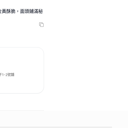
金黃酥脆，面頭鋪滿秘
1-2號舖