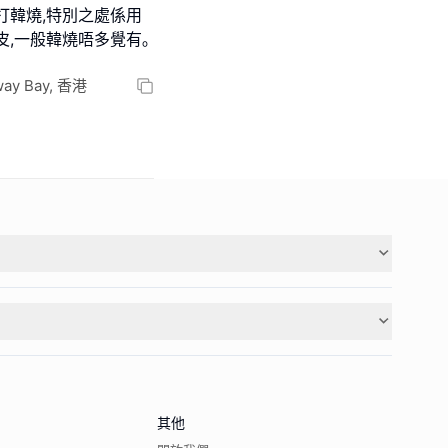
打韓燒,特別之處係用
皮,一般韓燒唔多覺有｡
way Bay, 香港
其他