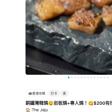
香港攻略
打卡
食
銅鑼灣韓燒🤤岩板燒+專人燒！😋$200有
🏠 The Jeju