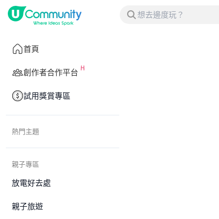
首頁
創作者合作平台
試用獎賞專區
熱門主題
親子專區
放電好去處
親子旅遊