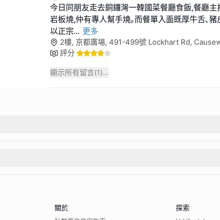
今日同朋友走去銅鑼灣一韓國菜餐廳食飯,餐廳主
岩板燒,仲有專人幫手燒｡而餐單入面既厚牛舌､豬
以正宗
...
更多
2樓, 京都廣場, 491-499號 Lockhart Rd, Cause
評分
顯示所有留言(
1
)...
關於
探索