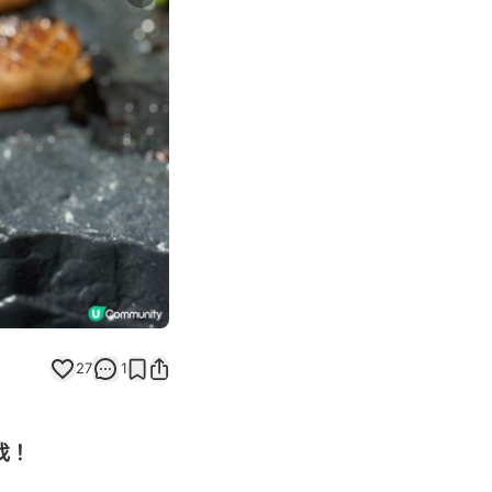
Next slide
27
1
找！