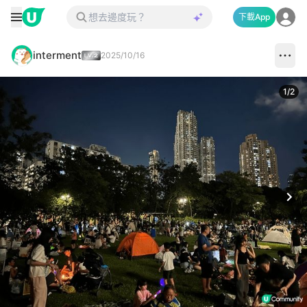
下載App
interment
2025/10/16
1
/
2
Next