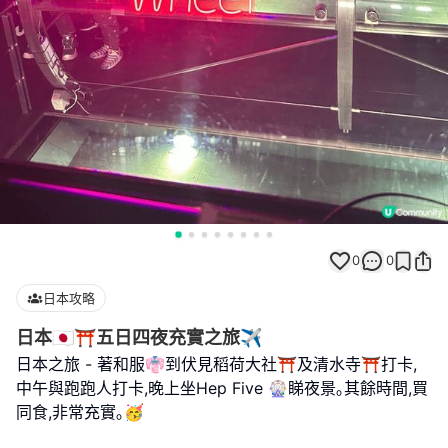
0
0
日本攻略
日本🇯🇵⛩️五日四夜充實之旅✈️
日本之旅 - 著和服👘到伏見稻荷大社⛩️及清水寺⛩️打卡,
中午與跑跑人打卡,晚上坐Hep Five 🎡睇夜景｡其餘時間,買
同食,非常充實｡🥳