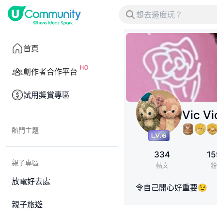
首頁
創作者合作平台
試用獎賞專區
Vic Vi
熱門主題
334
15
親子專區
帖文
粉
放電好去處
令自己開心好重要😉
親子旅遊