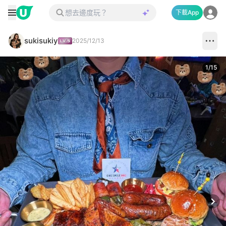
下載App
sukisukiy
2025/12/13
1
/
15
Next