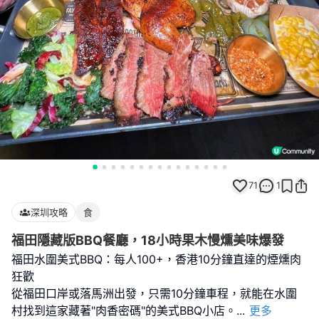
71
1
深圳攻略
食
福田隱藏版BBQ餐廳，18小時果木慢燻美味爆發
福田水圍美式BBQ：每人100+，香港10分鐘直達的煙燻肉
狂歡
從福田口岸或落馬洲出發，只需10分鐘車程，就能在水圍
村找到這家藏著"肉香密碼"的美式BBQ小店。
...
更多