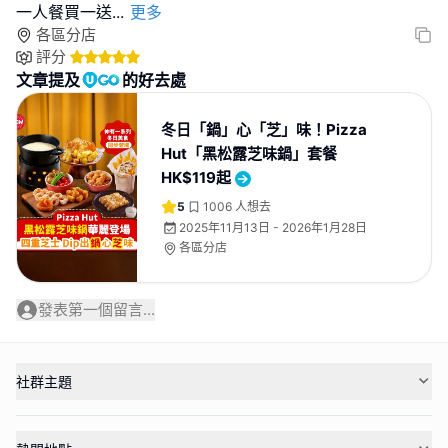
一人餐買一送
...
更多
各區分店
評分
文章提及
的好去處
冬日「鍋」心「芝」味！Pizza
Hut「黑松露芝味鍋」套餐
HK$119起
5
1006
人想去
2025年11月13日 - 2026年1月28日
各區分店
發表第一個留言...
社群主題