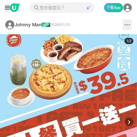
下載App
Johnny Man
2026/01/15
1
/
2
Next