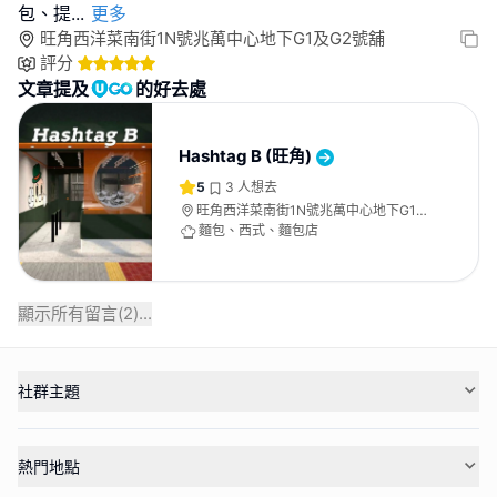
包、提
...
更多
旺角西洋菜南街1N號兆萬中心地下G1及G2號舖
評分
文章提及
的好去處
Hashtag B (旺角)
5
3
人想去
旺角西洋菜南街1N號兆萬中心地下G1及
G2號舖
麵包、西式、麵包店
顯示所有留言(
2
)...
社群主題
熱門地點