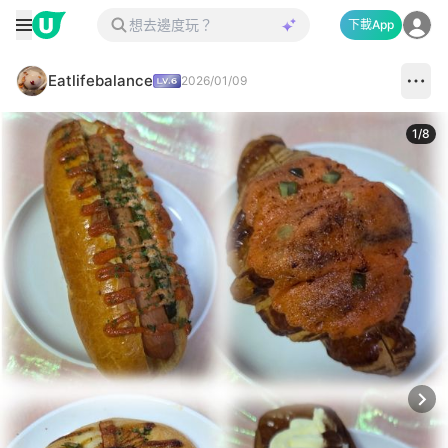
下載App
Eatlifebalance
2026/01/09
1
/
8
Next