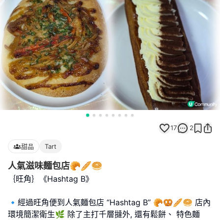
17
2
甜品
Tart
人氣滋味麵包店🥐🥖🥯
｛旺角｝《Hashtag B》
🔹️經過旺角便到人氣麵包店 “Hashtag B” 🥐🥨🥖🥯 店內
環境簡潔衛生🌿 除了主打千層撻外, 還有鬆餅、 特色麵