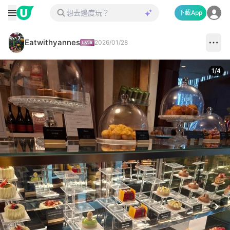
下載App
Eatwithyannes
2026/01/28
1
/
4
Next