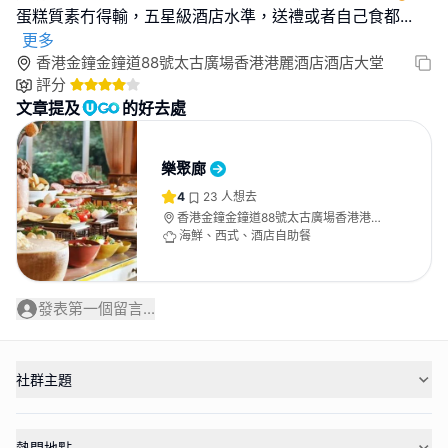
蛋糕質素冇得輸，五星級酒店水準，送禮或者自己食都
...
更多
香港金鐘金鐘道88號太古廣場香港港麗酒店酒店大堂
評分
文章提及
的好去處
樂聚廊
4
23
人想去
香港金鐘金鐘道88號太古廣場香港港麗
酒店酒店大堂
海鮮、西式、酒店自助餐
發表第一個留言...
社群主題
熱門地點