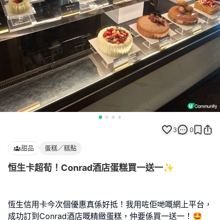
3
0
甜品
蛋糕／糕點
恒生卡超荀！Conrad酒店蛋糕買一送一✨
恆生信用卡今次個優惠真係好抵！我用咗佢哋嘅網上平台，
成功訂到Conrad酒店嘅精緻蛋糕，仲要係買一送一！🤩