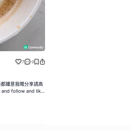
7
0
果都鍾意我嘅分享請高
d follow and lik
...