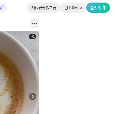
下載App
創作者合作平台
登入/註冊
1
/
2
即睇更多社
Next slide
返回帖文