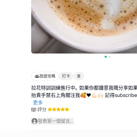
旅遊攻略
打卡
食
拉花特訓訓練進行中｡ 如果你都鍾意我嘅分享如
抬貴手禁右上角關注我🥰❤️💪🏻🙌🏻 記得subscribe an
更多
評分
發表第一個留言...