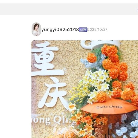
yungyi06252018
2025/10/27