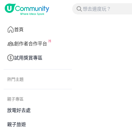
首頁
創作者合作平台
試用獎賞專區
熱門主題
親子專區
放電好去處
親子旅遊