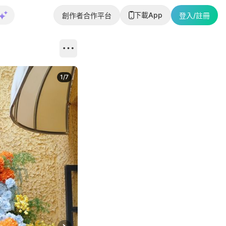
下載App
創作者合作平台
登入/註冊
1
/
7