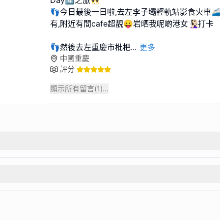
Day4️⃣之旅👯
👣今日最後一日啦,去左李子壩輕軌站影食火車
有,附近有間cafe超靚😛岩晒我呢啲港女🧏🏻‍♀️打卡
👣然後去左重慶市枇杷
...
更多
中國重慶
評分
顯示所有留言(
1
)...