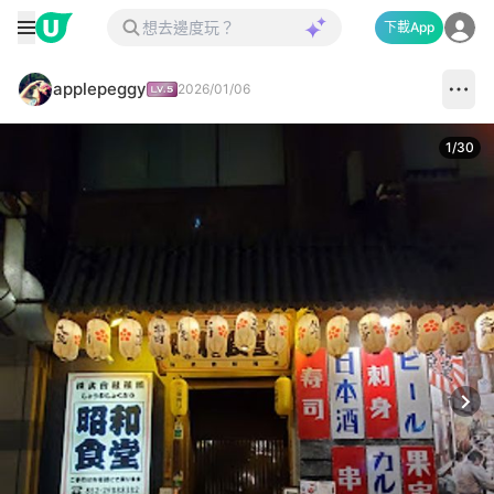
下載App
applepeggy
2026/01/06
1
/
30
Next