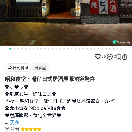
55
3
日式料理
居酒屋
昭和食堂．灣仔日式居酒屋嘅地道驚喜
✿╮❤╭✿
✿雜感女生 好味日記✿
˚*•✰。昭和食堂．灣仔日式居酒屋嘅地道驚喜。✰•*˚
✿✿小資女的Dolce Vita✿✿
...
更多
評分