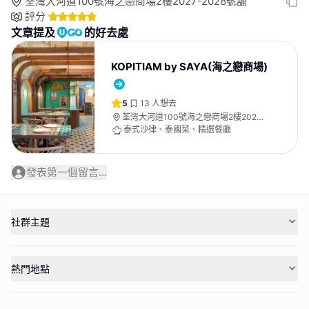
荃灣大河道100號海之戀商場2樓2027-2028號舖
評分
文章提及
的好去處
KOPITIAM by SAYA(海之戀商場)
5
13
人想去
荃灣大河道100號海之戀商場2樓2027-
2028號舖
泰式沙律、泰國菜、精選餐廳
發表第一個留言...
社群主題
熱門地點