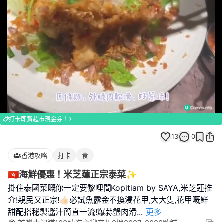
Loaded
:
Unmute
100.00%
打卡即賞超市現金券！
13
0
香港攻略
打卡
食
🇭🇰海鮮優惠！米芝蓮正宗泰菜✨
掛住泰國菜嘅你一定要黎哩間Kopitiam by SAYA,米芝蓮推
介!親民又正宗!👍🏻必試魚露金不換浸花甲,大大隻,花甲嘅鮮
甜配搭秘製醬汁簡直一流!爆蒜蟹肉滑
...
更多