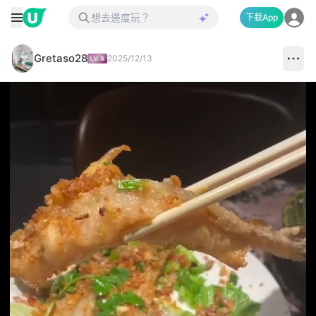
下載App
Gretaso28
2025/12/13