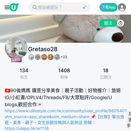
下載App
關注
Gretaso28
+
23
134
1408
18
帖文
粉絲
已關注
🇭🇰90後媽媽 鍾意分享美食｜親子活動｜好物推介｜旅遊
IG/小紅書/OPLV4/Threads/FB/大眾點評/Google/U
blogs,歡迎合作💌
https://www.ulifestyle.com.hk/community/user_profile/960540?
utm_source=app_share&utm_medium=share 📌【社群】集合旅
遊、美食、親子、女生扮靚攻略與人氣熱話 即睇：
多
https://ulapp.hk/w1118