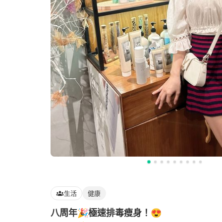
生活
健康
八周年🎉極速排毒瘦身！😍