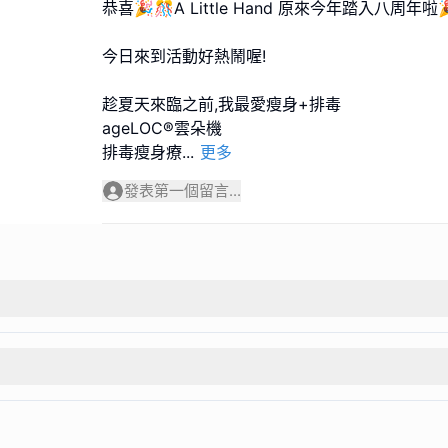
恭喜🎉🎊A Little Hand 原來今年踏入八周年啦
今日來到活動好熱鬧喔!
趁夏天來臨之前,我最愛瘦身+排毒
ageLOC®️雲朵機
排毒瘦身療
...
更多
發表第一個留言...