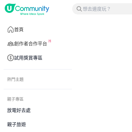
首頁
創作者合作平台
試用獎賞專區
熱門主題
親子專區
放電好去處
親子旅遊