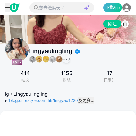
下載App
關注
Lingyaulingling
+
23
414
1155
17
帖文
粉絲
已關注
Ig : Lingyaulingling
blog.ulifestyle.com.hk/lingyau1220
及更多…