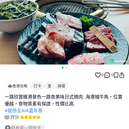
0
0
香港攻略
打卡
食
商場
一路欣賞維港景色一路食美味日式燒肉. 海港城牛角，位置
#我想去AIA嘉年華
評分
發表第一個留言...