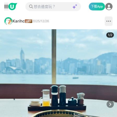
下載App
Karihc
2025/12/26
1
/
2
Next