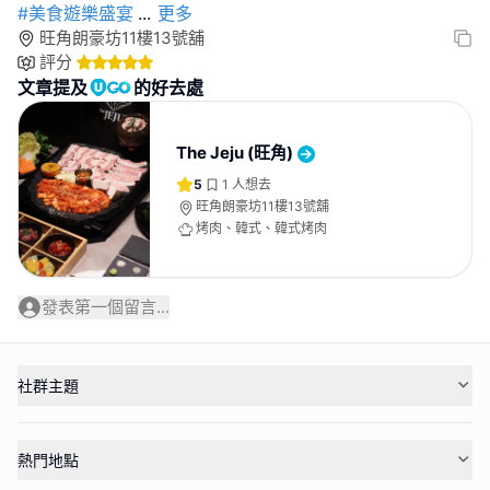
#美食遊樂盛宴
...
更多
旺角朗豪坊11樓13號舖
評分
文章提及
的好去處
The Jeju (旺角)
5
1
人想去
旺角朗豪坊11樓13號舖
烤肉、韓式、韓式烤肉
發表第一個留言...
社群主題
熱門地點