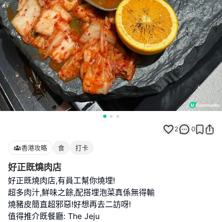
2
0
香港攻略
食
打卡
好正既燒肉店
好正既燒肉店,有員工幫你燒埋!
超多肉汁,鮮味之餘,配搭埋泡菜真係無得輸
燒豬皮簡直超邪惡!好想再去二訪呀!