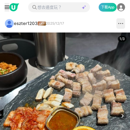
下載App
eszter1203
2025/12/17
1
/
3
Next